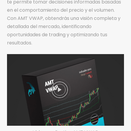
te permite tomar decisiones informadas basadas
en el comportamiento del precio y el volumen.
Con AMT VWAP, obtendrás una visión completa y
detallada del mercado, identificando
oportunidades de trading y optimizando tus
resultados.