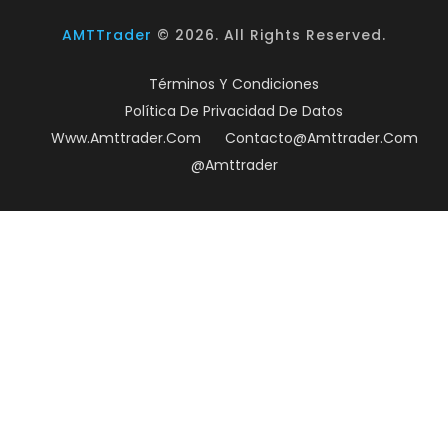
AMTTrader
©
2026
. All Rights Reserved.
Términos Y Condiciones
Política De Privacidad De Datos
Www.amttrader.com
Contacto@amttrader.com
@amttrader